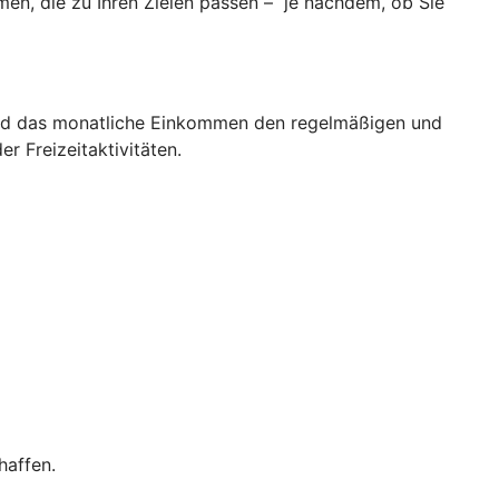
men, die zu Ihren Zielen passen – je nachdem, ob Sie
d das monatliche Einkommen den regelmäßigen und
 Freizeitaktivitäten.
haffen.