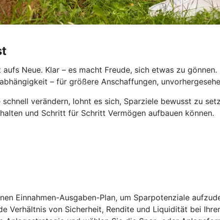
st
aufs Neue. Klar – es macht Freude, sich etwas zu gönnen. D
le Unabhängigkeit – für größere Anschaffungen, unvorhergese
 schnell verändern, lohnt es sich, Sparziele bewusst zu se
behalten und Schritt für Schritt Vermögen aufbauen können.
einen Einnahmen-Ausgaben-Plan, um Sparpotenziale aufzude
e Verhältnis von Sicherheit, Rendite und Liquidität bei Ihr